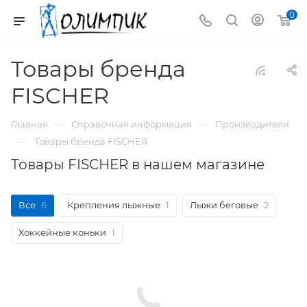
0
Товары бренда
FISCHER
—
—
Главная
Справочная информация
Производители
—
Товары бренда FISCHER
Товары FISCHER в нашем магазине
Все
6
Крепления лыжные
1
Лыжи беговые
2
Хоккейные коньки
1