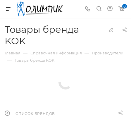
0
Товары бренда
KOK
—
—
Главная
Справочная информация
Производители
—
Товары бренда KOK
СПИСОК БРЕНДОВ