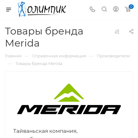
0
Товары бренда
Merida
—
—
Главная
Справочная информация
Производители
—
Товары бренда Merida
Тайваньская компания,