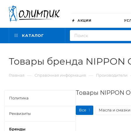
АКЦИИ
УС
КАТАЛОГ
Товары бренда NIPPON 
—
—
Главная
Справочная информация
Производители
Товары NIPPON O
Политика
Все
1
Масла и смазки
Реквизиты
Бренды