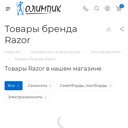
0
Товары бренда
Razor
—
—
Главная
Справочная информация
Производители
—
Товары бренда Razor
Товары Razor в нашем магазине
Все
6
Самокаты
2
Скейтборды, лонгборды
2
Электросамокаты
2