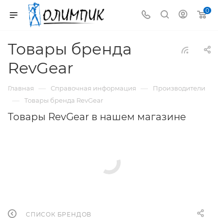
0
Товары бренда
RevGear
—
—
Главная
Справочная информация
Производители
—
Товары бренда RevGear
Товары RevGear в нашем магазине
СПИСОК БРЕНДОВ