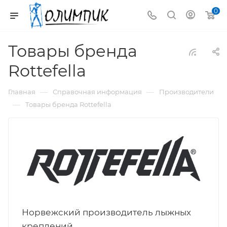
0
Товары бренда
Rottefella
—
—
Главная
Справочная информация
Производители
—
Товары бренда Rottefella
Норвежский производитель лыжных
креплений.