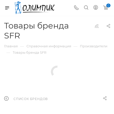
0
Товары бренда
SFR
—
—
Главная
Справочная информация
Производители
—
Товары бренда SFR
СПИСОК БРЕНДОВ