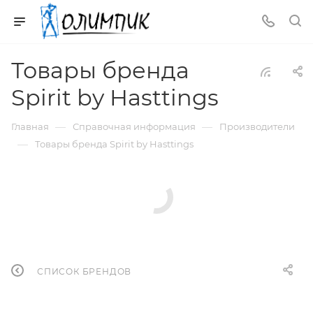
Товары бренда
Spirit by Hasttings
—
—
Главная
Справочная информация
Производители
—
Товары бренда Spirit by Hasttings
СПИСОК БРЕНДОВ