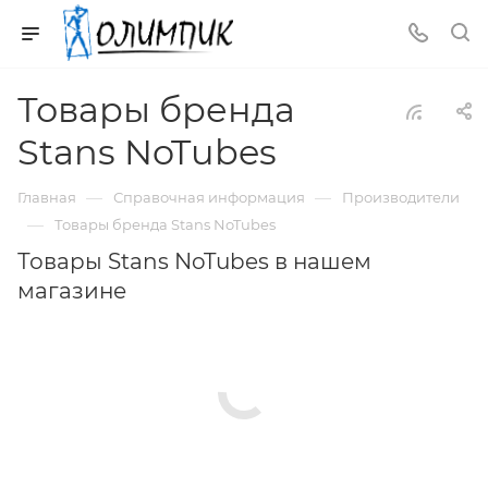
Товары бренда
Stans NoTubes
—
—
Главная
Справочная информация
Производители
—
Товары бренда Stans NoTubes
Товары Stans NoTubes в нашем
магазине