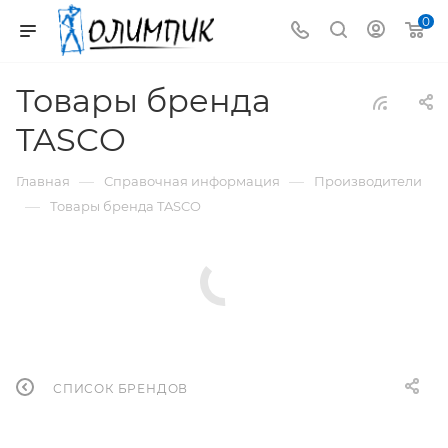
0
Товары бренда
TASCO
—
—
Главная
Справочная информация
Производители
—
Товары бренда TASCO
СПИСОК БРЕНДОВ