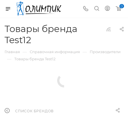
0
Товары бренда
Test12
—
—
Главная
Справочная информация
Производители
—
Товары бренда Test12
СПИСОК БРЕНДОВ