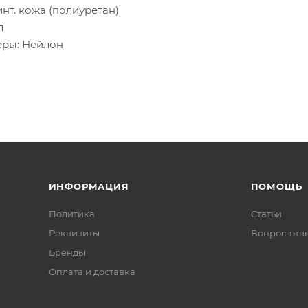
нт. кожа (полиуретан)
л
еры: Нейлон
ИНФОРМАЦИЯ
ПОМОЩЬ
Политика
Статьи
Реквизиты
Вопрос-отв
Бренды
Оплата и доставка