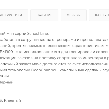
АКТЕРИСТИКИ
НАЛИЧИЕ
ОТЗЫВЫ
КАК КУ
й мяч серии School Line.
работана в сотрудничестве с тренерами и преподавате
аний, предъявляемых к техническим характеристикам м
BM900 - это использование его для тренировок и сорев
ектации заказов на поставку спортивного инвентаря в 
адежный захват мяча достигаются за счет использовани
ения технологии DeepChannel - каналы мяча сделаны гл
евый
 Черный
й: Клееный