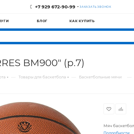
+7 929 672-90-99
ЗАКАЗАТЬ ЗВОНОК
ЛУГИ
БЛОГ
КАК КУПИТЬ
RES BM900" (р.7)
—
—
—
рта
Товары для баскетбола
Баскетбольные мячи
Мяч баскетбо
Подробности