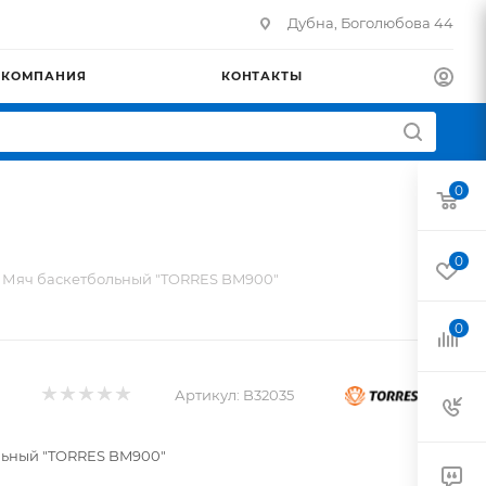
Дубна, Боголюбова 44
КОМПАНИЯ
КОНТАКТЫ
0
0
Мяч баскетбольный "TORRES BM900"
0
Артикул:
B32035
льный "TORRES BM900"