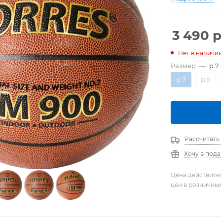
3 490
р
Нет в наличи
Размер
—
р.7
р.7
р.5
Рассчитать
Хочу в под
Цена действите
цен в розничны