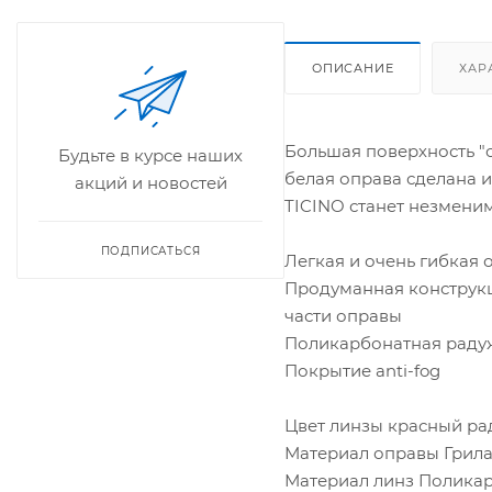
ОПИСАНИЕ
ХАР
Большая поверхность "
Будьте в курсе наших
белая оправа сделана и
акций и новостей
TICINO станет незменим
ПОДПИСАТЬСЯ
Легкая и очень гибкая
Продуманная конструкц
части оправы
Поликарбонатная раду
Покрытие anti-fog
Цвет линзы красный р
Материал оправы Грил
Материал линз Полика