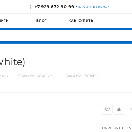
+7 929 672-90-99
ЗАКАЗАТЬ ЗВОНОК
ЛУГИ
БЛОГ
КАК КУПИТЬ
hite)
—
—
рта
Очки солнечные
Очки KV+ TICINO
Очки KV+ TICI