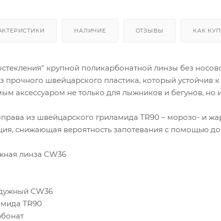
АКТЕРИСТИКИ
НАЛИЧИЕ
ОТЗЫВЫ
КАК КУ
остекления" крупной поликарбонатной линзы без носов
з прочного швейцарского пластика, который устойчив к
ым аксессуаром не только для лыжников и бегунов, но и 
 оправа из швейцарского гриламида TR90 – морозо- и жа
ия, снижающая вероятность запотевания с помощью до
жная линза CW36
адужный CW36
амида TR90
рбонат