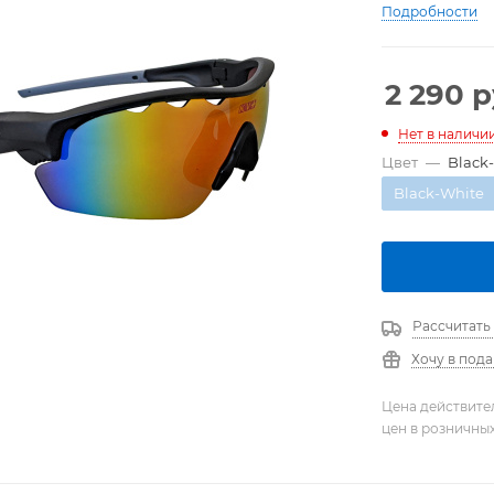
Подробности
2 290
р
Нет в наличи
Цвет
—
Black
Black-White
Рассчитать
Хочу в под
Цена действите
цен в розничны