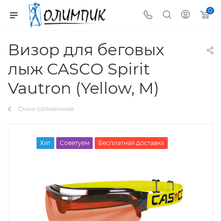
0
Визор для беговых
лыж CASCO Spirit
Vautron (Yellow, M)
Очки солнечные
Хит
Советуем
Бесплатная доставка