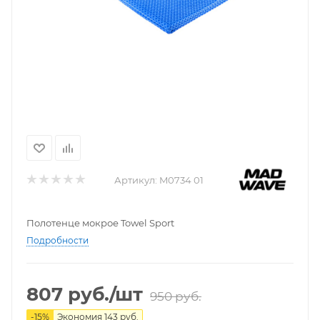
Артикул:
M0734 01
Полотенце мокрое Towel Sport
Подробности
807
руб.
/шт
950
руб.
-
15
%
Экономия
143
руб.