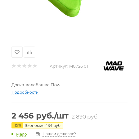
Артикул:
M0726 01
Доска-калабашка Flow
Подробности
2 456
руб.
/шт
2 890
руб.
-
15
%
Экономия
434
руб.
Нашли дешевле?
Мало