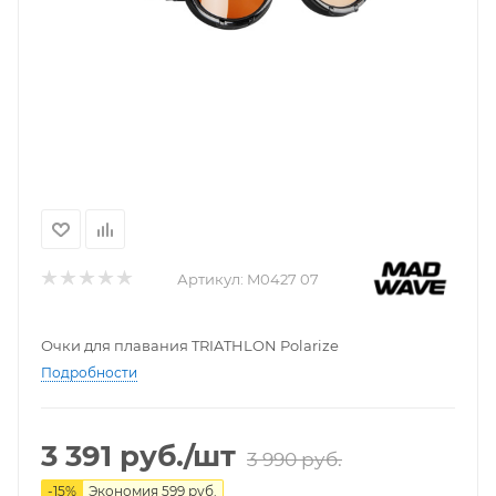
Артикул:
M0427 07
Очки для плавания TRIATHLON Polarize
Подробности
3 391
руб.
/шт
3 990
руб.
-
15
%
Экономия
599
руб.