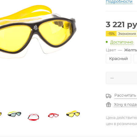
Подробности
3 221
ру
-
15
%
Экономия
Достаточно
Цвет
—
Желт
Красный
Рассчитать
Хочу в под
Цена действите
цен в розничны