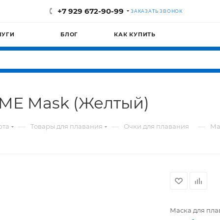
+7 929 672-90-99
ЗАКАЗАТЬ ЗВОНОК
ЛУГИ
БЛОГ
КАК КУПИТЬ
ME Mask (Желтый)
—
—
—
рта
Товары для плавания
Очки для плавания
Ма
Маска для пла