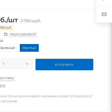
б.
/шт
3 790
руб.
569
руб.
Нашли дешевле?
ый
Зелёный
Желтый
В КОРЗИНУ
 доставку
арок
льна только для интернет-магазина и может отличаться от
х магазинах