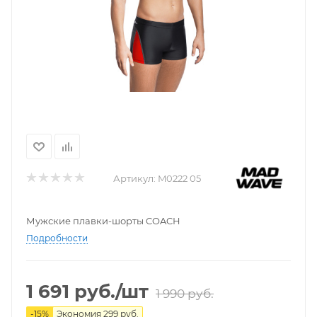
Артикул:
M0222 05
Мужские плавки-шорты COACH
Подробности
1 691
руб.
/шт
1 990
руб.
-
15
%
Экономия
299
руб.