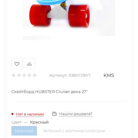
KMS
Артикул:
9380П/81П
Скейтборд HUBSTER Cruiser дека 27"
Нашли дешевле?
Нет в наличии
Цвет
—
Красный
Красный
Зеленый с желтыми колесами