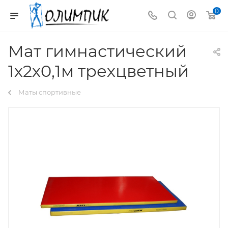
0
Мат гимнастический
1х2х0,1м трехцветный
Маты спортивные