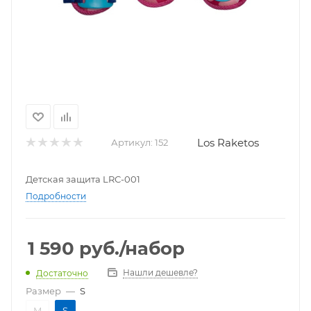
Los Raketos
Артикул:
152
Детская защита LRС-001
Подробности
1 590
руб.
/набор
Нашли дешевле?
Достаточно
Размер
—
S
M
S