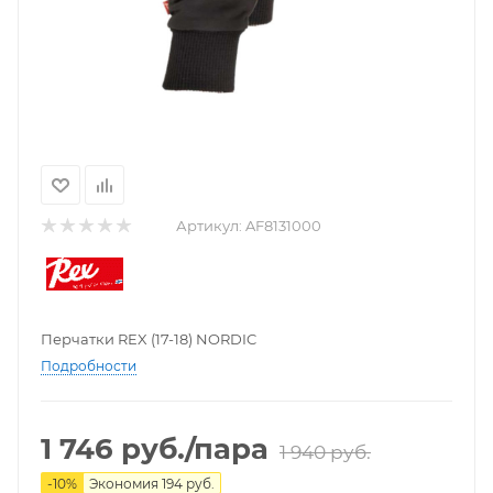
Артикул:
AF8131000
Перчатки REX (17-18) NORDIC
Подробности
1 746
руб.
/пара
1 940
руб.
-
10
%
Экономия
194
руб.