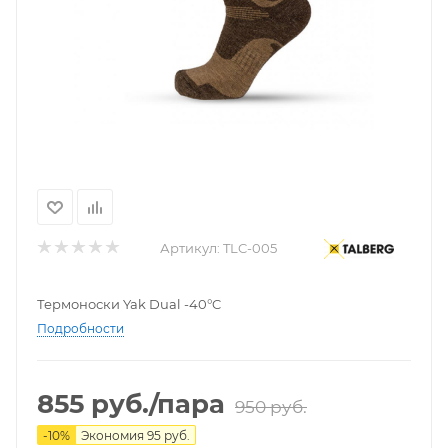
Артикул:
TLC-005
Термоноски Yak Dual -40°C
Подробности
855
руб.
/пара
950
руб.
-
10
%
Экономия
95
руб.