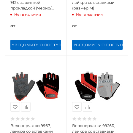
912 с защитной
лайкра со вставками
прокладкой (Черно/
(размер M)
красный XL)
Нет в наличии
Нет в наличии
от
от
УВЕДОМИТЬ О ПОСТУПЛЕНИИ
УВЕДОМИТЬ О ПОСТУПЛЕН
Велоперчатки 9967,
Велоперчатки 9926R,
лайкра со вставками
лайкра со вставками