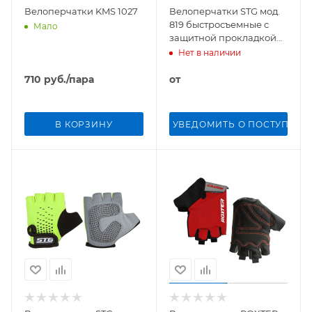
Велоперчатки KMS 1027
Велоперчатки STG мод.
819 быстросъемные с
Мало
защитной прокладкой
(Синий M)
Нет в наличии
710
руб.
/пара
от
В КОРЗИНУ
УВЕДОМИТЬ О ПОСТУПЛЕН