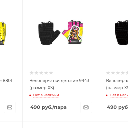
е 8801
Велоперчатки детские 9943
Велоперча
(размер XS)
(размер X
Нет в наличии
Нет в нал
490
руб.
/пара
490
руб