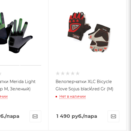
тки Merida Light
Велоперчатки XLC Bicycle
ер M, Зеленый)
Glove Sojus black\red Gr (M)
ичии
Нет в наличии
б.
/пара
1 490
руб.
/пара