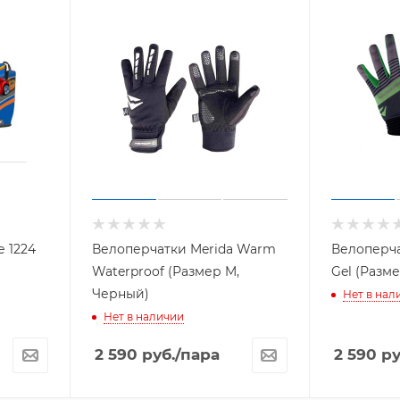
 1224
Велоперчатки Merida Warm
Велоперча
Waterproof (Размер M,
Gel (Разм
Черный)
Нет в нал
Нет в наличии
2 590
руб.
/пара
2 590
ру