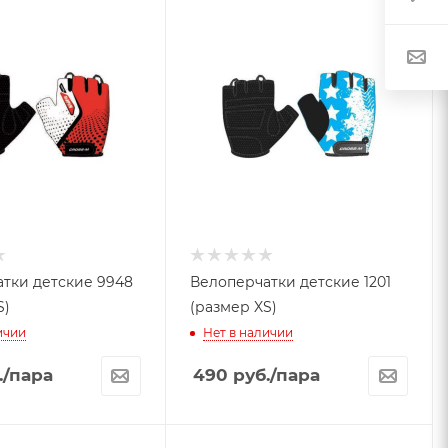
тки детские 9948
Велоперчатки детские 1201
S)
(размер XS)
ичии
Нет в наличии
.
/пара
490
руб.
/пара