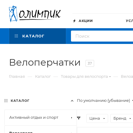
АКЦИИ
УС
КАТАЛОГ
Велоперчатки
37
—
—
—
Главная
Каталог
Товары для велоспорта
Велоа
По умолчанию (убывание)
КАТАЛОГ
Активный отдых и спорт
Цена
Бренд