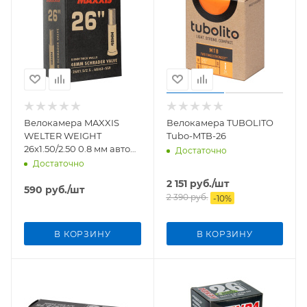
Велокамера MAXXIS
Велокамера TUBOLITO
WELTER WEIGHT
Tubo-MTB-26
26x1.50/2.50 0.8 мм авто
Достаточно
нип. 48 мм.
Достаточно
2 151
руб.
/шт
590
руб.
/шт
2 390
руб.
-
10
%
В КОРЗИНУ
В КОРЗИНУ