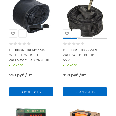
Велокамера MAXXIS
Велокамера GAADI
WELTER WEIGHT
26x1,90-2,10, вентиль
26x1.50/2.50 0.8 мм авто
SV40
нип. 48 мм., без упак.
Много
Много
590
руб.
/шт
990
руб.
/шт
В КОРЗИНУ
В КОРЗИНУ