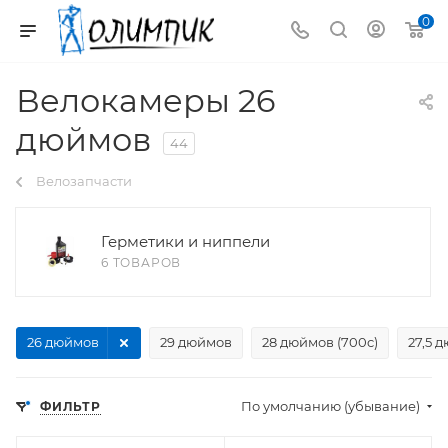
0
Велокамеры 26
дюймов
44
Велозапчасти
Герметики и ниппели
6 ТОВАРОВ
26 дюймов
29 дюймов
28 дюймов (700c)
27,5 
По умолчанию (убывание)
ФИЛЬТР