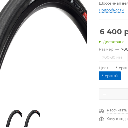
Шоссейная вел
Подробности
6 400
р
Достаточно
Размер
—
700
700-30 мм
Цвет
—
Черн
Черный
Рассчитать
Хочу в под