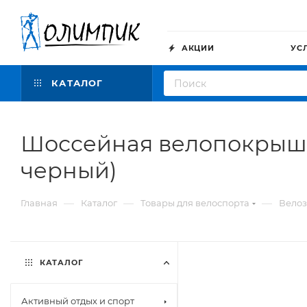
АКЦИИ
УС
КАТАЛОГ
Шоссейная велопокрышка 
черный)
—
—
—
Главная
Каталог
Товары для велоспорта
Велоз
КАТАЛОГ
Активный отдых и спорт