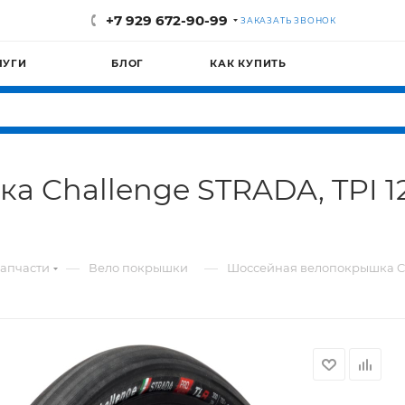
+7 929 672-90-99
ЗАКАЗАТЬ ЗВОНОК
ЛУГИ
БЛОГ
КАК КУПИТЬ
Challenge STRADA, TPI 120
—
—
апчасти
Вело покрышки
Шоссейная велопокрышка Cha