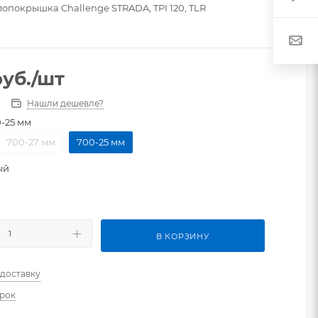
опокрышка Challenge STRADA, TPI 120, TLR
уб.
/шт
Нашли дешевле?
-25 мм
700-27 мм
700-25 мм
ый
В КОРЗИНУ
 доставку
арок