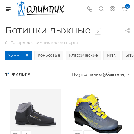
0
Ботинки лыжные
5
Товары для зимних видов спорта
75 мм
Коньковые
Классические
NNN
SNS
По умолчанию (убывание)
ФИЛЬТР