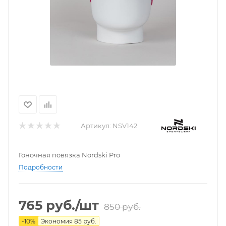
Артикул:
NSV142
Гоночная повязка Nordski Pro
Подробности
765
руб.
/шт
850
руб.
-
10
%
Экономия
85
руб.