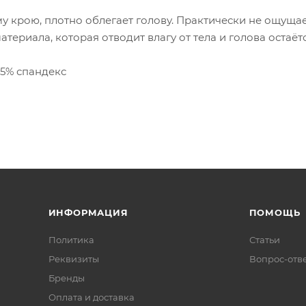
у крою, плотно облегает голову. Практически не ощуща
териала, которая отводит влагу от тела и голова остаётс
25% спандекс
ИНФОРМАЦИЯ
ПОМОЩЬ
Политика
Статьи
Реквизиты
Вопрос-отв
Бренды
Оплата и доставка