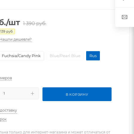
б.
/шт
1 390
руб.
я
139
руб.
Нашли дешевле?
Fuchsia/Candy Pink
Blue/Pearl Blue
Rus
змеров
В КОРЗИНУ
 доставку
арок
льна только для интернет-магазина и может отличаться от