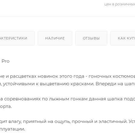
цен в розничны
АКТЕРИСТИКИ
НАЛИЧИЕ
ОТЗЫВЫ
КАК КУ
 Pro
не и расцветках новинок этого года - гоночных костюм
и, устойчивыми к выцветанию красками. Впереди на шап
а соревнованиях по лыжным гонкам данная шапка подой
орта.
ит влагу, приятный на ощупь, прочный и эластичный. У
плуатации.