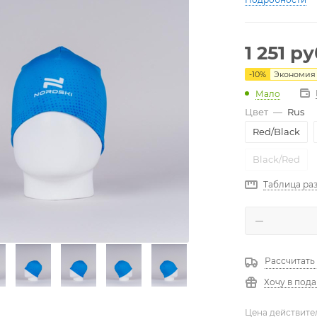
1 251
ру
-
10
%
Экономи
Мало
Цвет
—
Rus
Red/Black
Black/Red
Таблица ра
Рассчитать
Хочу в под
Цена действите