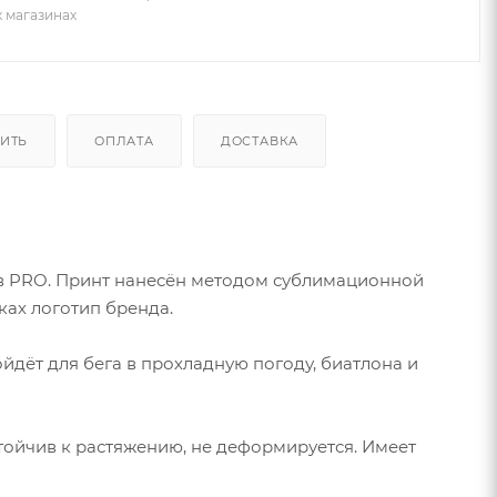
х магазинах
ПИТЬ
ОПЛАТА
ДОСТАВКА
ов PRO. Принт нанесён методом сублимационной
ках логотип бренда.
дёт для бега в прохладную погоду, биатлона и
стойчив к растяжению, не деформируется. Имеет