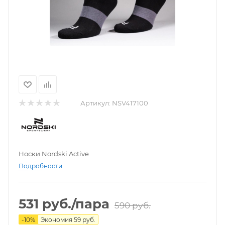
Артикул:
NSV417100
Носки Nordski Active
Подробности
531
руб.
/пара
590
руб.
-
10
%
Экономия
59
руб.