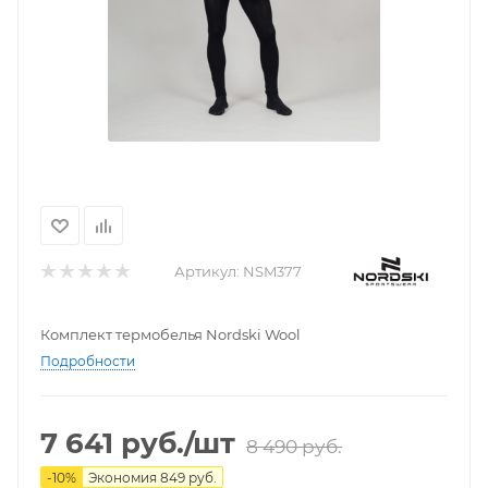
Артикул:
NSM377
Комплект термобелья Nordski Wool
Подробности
7 641
руб.
/шт
8 490
руб.
-
10
%
Экономия
849
руб.