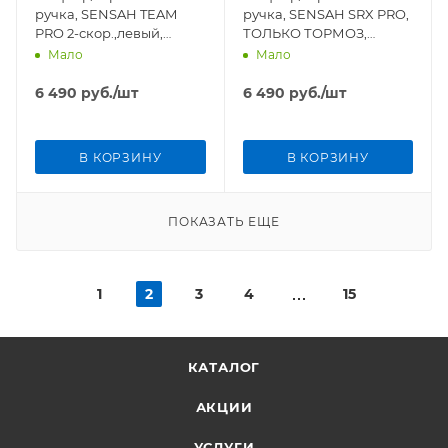
ручка, SENSAH TEAM
ручка, SENSAH SRX PRO,
PRO 2-скор.,левый,
ТОЛЬКО ТОРМОЗ,
чёрный, 1800 mm
левый, чёрный, 1800 mm
Мало
Мало
6 490
руб.
/шт
6 490
руб.
/шт
В КОРЗИНУ
В КОРЗИНУ
ПОКАЗАТЬ ЕЩЕ
1
2
3
4
15
КАТАЛОГ
АКЦИИ
УСЛУГИ